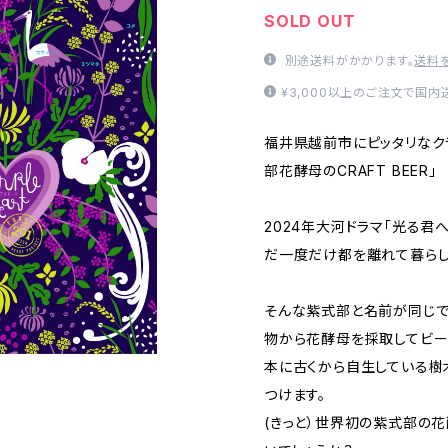
SOLD OUT
別途送料がかかります。
送料
¥3,000以上のご注文で国
福井県越前市にピッタリなク
部花酵母のCRAFT BEER」
2024年大河ドラマ「光る
だ一度だけ都を離れて暮らし
そんな紫式部と名前が同じで
物から花酵母を採取してビー
本に古くから自生している樹
つけます。
(きっと）世界初の紫式部の花