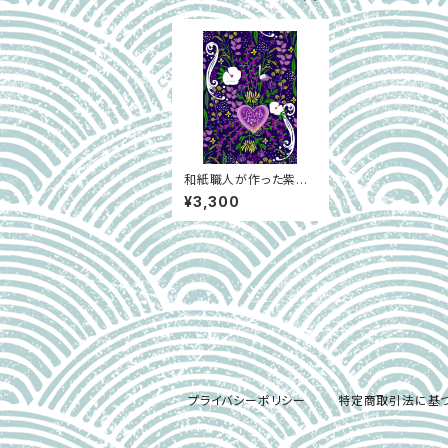
和紙職人が作った紫式
部花酵母のCRAFT BE
¥3,300
ER 4本SET
プライバシーポリシー
特定商取引法に基